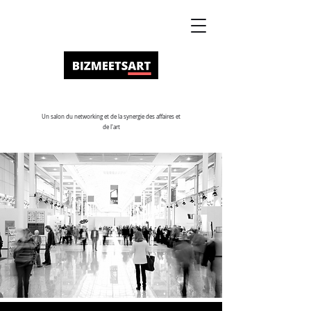
Un salon du networking et de la synergie des affaires et
de l'art