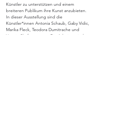
Künstler zu unterstützen und einem 
breiteren Publikum ihre Kunst anzubieten.
In dieser Ausstellung sind die 
Künstler*innen Antonia Schaub, Gaby Vidic, 
Marika Fleck, Teodora Dumitrache und 
Yasmin Shafi vertreten. Die Arbeiten sind 
überwiegend abstrakt, haben aber jeweils 
einen anderen Ansatz. Während sich 
Antonia Schaub auf Encaustic-Techniken 
konzentriert, verwenden Gaby Vidic, Marika 
Fleck und Teodora Dumitrache in ihren 
Werken eine Mischung aus Acryl, Öl und 
anderen Materialien, um expressive und 
kraftvolle Kunst zu erzeugen. Jedes Werk 
ist einzigartig und spiegelt das Konzept, 
die…
Mehr anzeigen